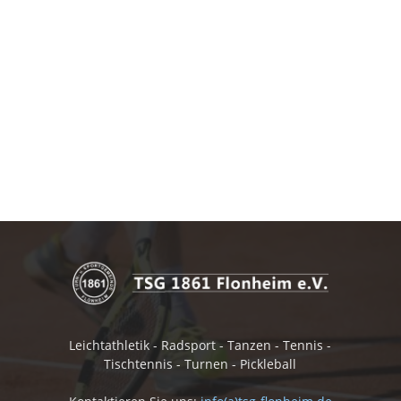
Leichtathletik - Radsport - Tanzen - Tennis -
Tischtennis - Turnen - Pickleball