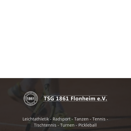
Leichtathletik - Radsport - Tanzen - Tennis -
Tischtennis - Turnen - Pickleball