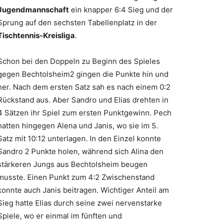
Jugendmannschaft
ein knapper 6:4 Sieg und der
Sprung auf den sechsten Tabellenplatz in der
Tischtennis-Kreisliga
.
Schon bei den Doppeln zu Beginn des Spieles
gegen Bechtolsheim2 gingen die Punkte hin und
her. Nach dem ersten Satz sah es nach einem 0:2
Rückstand aus. Aber Sandro und Elias drehten in
4 Sätzen ihr Spiel zum ersten Punktgewinn. Pech
hatten hingegen Alena und Janis, wo sie im 5.
Satz mit 10:12 unterlagen. In den Einzel konnte
Sandro 2 Punkte holen, während sich Alina den
stärkeren Jungs aus Bechtolsheim beugen
musste. Einen Punkt zum 4:2 Zwischenstand
konnte auch Janis beitragen. Wichtiger Anteil am
Sieg hatte Elias durch seine zwei nervenstarke
Spiele, wo er einmal im fünften und