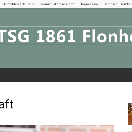
Anmelden / Beitreten
Tennisplatz reservieren
Impressum
Datenschutzerklär
TSG
aft
1861