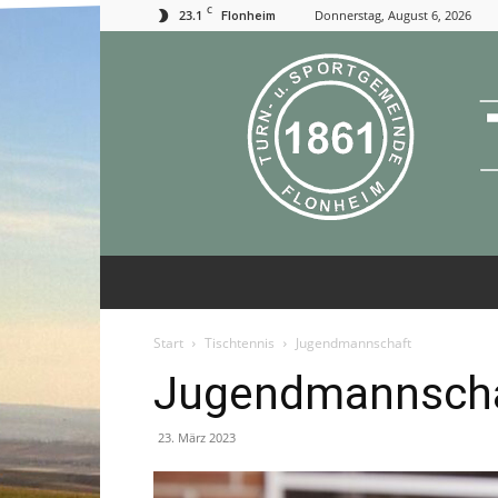
C
23.1
Donnerstag, August 6, 2026
Flonheim
Start
Tischtennis
Jugendmannschaft
Jugendmannsch
23. März 2023