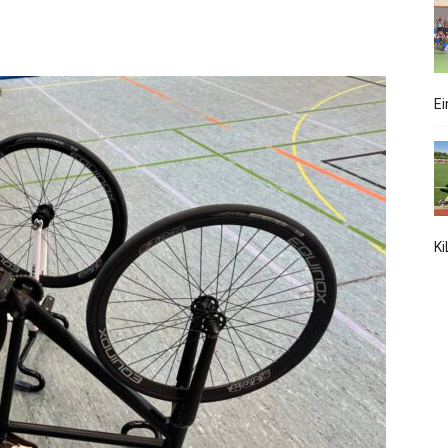
Ei
Flonheim
e.V.
K