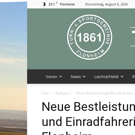
C
23.1
Donnerstag, August 6, 2026
Flonheim
Verein
News
Leichtathletik
R
Start
Radsport
Neue Bestleistungenfür die Kunst-
Neue Bestleistun
und Einradfahrer